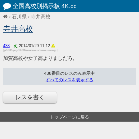
全国高校別掲示板 4K.cc
›
石川県
›
寺井高校
寺井高校
え
438
:
2014/01/29 11:12
[ p20132-ipngn100106kanazawa.ishikawa.ocn.ne.jp ]
加賀高校や女子高よりましだろ。
438番目のレスのみ表示中
すべてのレスを表示する
レスを書く
トップページに戻る