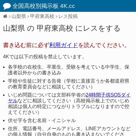
全国高校別掲示板 4K.cc
›
山梨県
›
甲府東高校
› レス投稿
山梨県 の 甲府東高校 にレスをする
書き込む前に必ず
利用ガイド
を読んでください。
4Kでは以下の投稿を禁止しています。
各学校の在校生、卒業生、受験を考えている中学生、保
護者以外からの書き込み
学校や生徒に対する告発（学校に直接言うか各都道府県
の教育委員会などに相談してください）
いじめ問題については文部科学省の
24時間子供SOSダイ
ヤル
などに相談してください（高校掲示板上でのいじめ
相談は個人の特定につながりトラブルになりますので控
えてください）
伏せ字を含む名前・イニシャル
住所、電話番号、メールアドレス、LINEアカウントなど
の個人情報（自分自身のものも書き込まないでくださ