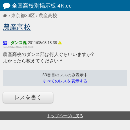
全国高校別掲示板 4K.cc
›
東京都23区
›
農産高校
農産高校
ダンス魂
53
:
2011/08/08 18:36
[ 131.net112138221.t-com.ne.jp ]
農産高校のダンス部は何人ぐらいいますか?
よかったら教えてください＊
53番目のレスのみ表示中
すべてのレスを表示する
レスを書く
トップページに戻る