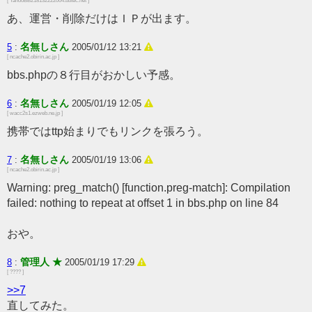
[ YahooBB218132222004.bbtec.net ]
あ、運営・削除だけはＩＰが出ます。
名無しさん
5
:
2005/01/12 13:21
[ ncache2.obirin.ac.jp ]
bbs.phpの８行目がおかしい予感。
名無しさん
6
:
2005/01/19 12:05
[ wacc2s1.ezweb.ne.jp ]
携帯ではttp始まりでもリンクを張ろう。
名無しさん
7
:
2005/01/19 13:06
[ ncache2.obirin.ac.jp ]
Warning: preg_match() [function.preg-match]: Compilation
failed: nothing to repeat at offset 1 in bbs.php on line 84
おや。
管理人 ★
8
:
2005/01/19 17:29
[ ???? ]
>>7
直してみた。