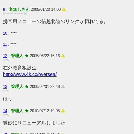
名無しさん
9
:
2005/01/20 14:00
[ wacc1s2.ezweb.ne.jp ]
携帯用メニューの信越北陸のリンクが切れてる。
10
: ****
11
: ****
管理人 ★
12
:
2005/06/22 16:16
[ ???? ]
在外教育板誕生。
http://www.4k.cc/oversea/
管理人 ★
13
:
2009/02/01 22:48
[ ???? ]
ほう
管理人 ★
14
:
2010/07/12 19:05
[ ???? ]
微妙にリニューアルしました