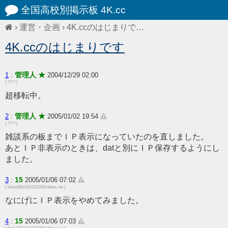
全国高校別掲示板 4K.cc
›
運営・企画
›
4K.ccのはじまりで…
4K.ccのはじまりです
管理人 ★
1
:
2004/12/29 02:00
[ ???? ]
超移転中。
管理人 ★
2
:
2005/01/02 19:54
[ ???? ]
雑談系の板までＩＰ表示になっていたのを直しました。
あとＩＰ非表示のときは、datと別にＩＰ保存するようにし
ました。
15
3
:
2005/01/06 07:02
[ YahooBB218132222004.bbtec.net ]
なにげにＩＰ表示をやめてみました。
15
4
:
2005/01/06 07:03