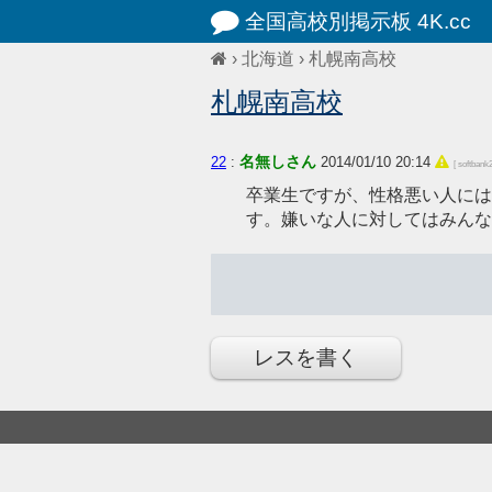
全国高校別掲示板 4K.cc
›
北海道
›
札幌南高校
札幌南高校
名無しさん
22
:
2014/01/10 20:14
[ softbank
卒業生ですが、性格悪い人には
す。嫌いな人に対してはみんな
レスを書く