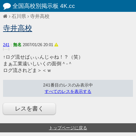
全国高校別掲示板 4K.cc
›
石川県
›
寺井高校
寺井高校
無名
241
:
2007/01/26 20:01
[ ---- ]
↑ログ流せばぃぃんじゃね！？（笑）
まぁ工業遠いしいくの面倒＾-＾
ログ流されどま＞＜ｗ
241番目のレスのみ表示中
すべてのレスを表示する
レスを書く
トップページに戻る