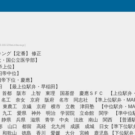
-110-12.flets.tribe.ne.jp ]
ンキング【定番】 修正
大・国公立医学部】
帝上位】
【旧帝中位】
 【旧帝下位・慶應】
稲田 【最上位駅弁・早稲田】
広島 首都 阪市 上智 東理 国基督 慶應ＳＦＣ 【上位駅弁
本 名工 奈女 京府 阪府 名市 同志社 【準上位駅弁・MA
岡 東農工 京繊 京府 横市 立教 津田塾 【中位駅弁・MA
電通 九工 愛県 神外 明治 学習院 立命館 関学 【準中位
洋 静県 兵県 滋県 青学 中央 法政 南山 関西 【普通駅
山形 山口 都留 高経 北九州 成蹊 成城 日女【準下位駅
福井 和歌山 徳島 香川 愛媛 大分 宮崎 鹿児島 【下位駅