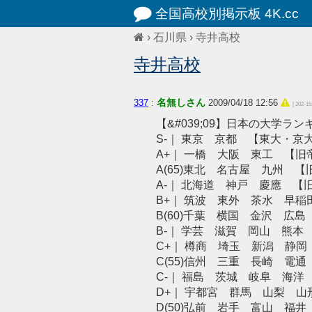
全国高校別掲示板 4K.cc
›
石川県
›
寺井高校
寺井高校
名無しさん
337
:
2009/04/18 12:56
[ 202-152
【&#039;09】日本の大学ラ
S-｜ 東京 京都 【東大・京
A+｜ 一橋 大阪 東工 【旧
A(65)東北 名古屋 九州 
A-｜ 北海道 神戸 慶應
B+｜ 筑波 東外 茶水 早
B(60)千葉 横国 金沢 
B-｜ 学芸 滋賀 岡山 熊
C+｜ 樽商 埼玉 新潟 静
C(55)信州 三重 長崎 
C-｜ 福島 茨城 岐阜 海
D+｜ 宇都宮 群馬 山梨 
D(50)弘前 岩手 富山 