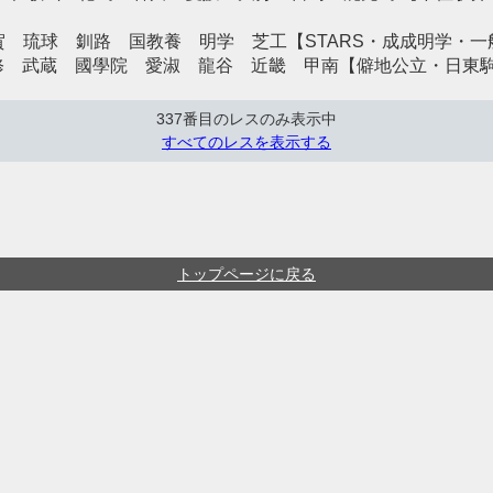
佐賀 琉球 釧路 国教養 明学 芝工【STARS・成成明学・
専修 武蔵 國學院 愛淑 龍谷 近畿 甲南【僻地公立・日
337番目のレスのみ表示中
すべてのレスを表示する
トップページに戻る