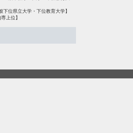
一般下位県立大学・下位教育大学】
東駒専上位】