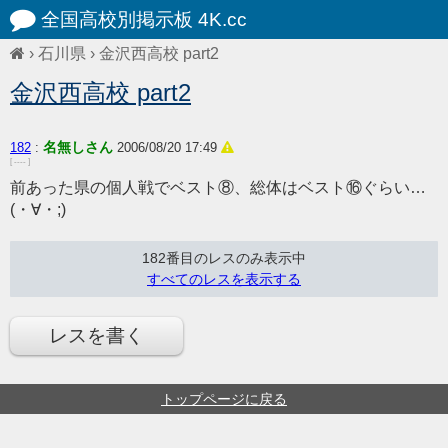
全国高校別掲示板 4K.cc
›
石川県
›
金沢西高校 part2
金沢西高校 part2
名無しさん
182
:
2006/08/20 17:49
[ ---- ]
前あった県の個人戦でベスト⑧、総体はベスト⑯ぐらい…
(・∀・;)
182番目のレスのみ表示中
すべてのレスを表示する
レスを書く
トップページに戻る