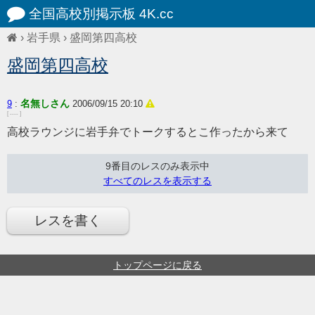
全国高校別掲示板 4K.cc
›
岩手県
›
盛岡第四高校
盛岡第四高校
名無しさん
9
:
2006/09/15 20:10
[ ---- ]
高校ラウンジに岩手弁でトークするとこ作ったから来て
9番目のレスのみ表示中
すべてのレスを表示する
レスを書く
トップページに戻る