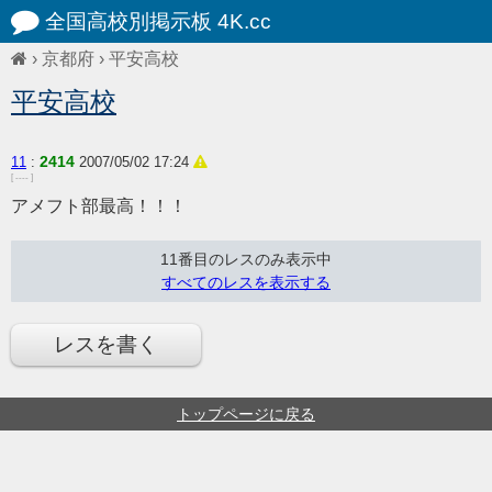
全国高校別掲示板 4K.cc
›
京都府
›
平安高校
平安高校
2414
11
:
2007/05/02 17:24
[ ---- ]
アメフト部最高！！！
11番目のレスのみ表示中
すべてのレスを表示する
レスを書く
トップページに戻る