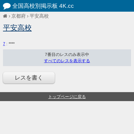
全国高校別掲示板 4K.cc
›
京都府
›
平安高校
平安高校
7
: ****
7番目のレスのみ表示中
すべてのレスを表示する
レスを書く
トップページに戻る