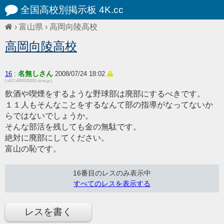
全国高校別掲示板 4K.cc
›
富山県
›
高岡向陵高校
高岡向陵高校
名無しさん
16
:
2008/07/24 18:02
[ u017.d050125202.ctt.ne.jp ]
飲酒や喫煙をするような野球部は廃部にするべきです。
１１人もそんなことをするなんて部の指導がなってないか
らではないでしょうか。
そんな部活を残しても金の無駄です。
絶対に廃部にしてください。
富山の恥です。
16番目のレスのみ表示中
すべてのレスを表示する
レスを書く