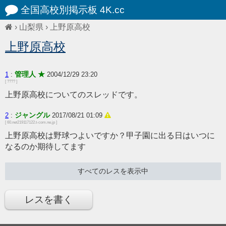
全国高校別掲示板 4K.cc
›
山梨県
›
上野原高校
上野原高校
管理人 ★
1
:
2004/12/29 23:20
[ ???? ]
上野原高校についてのスレッドです。
ジャングル
2
:
2017/08/21 01:09
[ 60.net219117122.t-com.ne.jp ]
上野原高校は野球つよいですか？甲子園に出る日はいつに
なるのか期待してます
すべてのレスを表示中
レスを書く