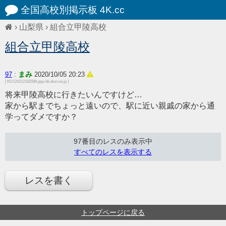
全国高校別掲示板 4K.cc
›
山梨県
›
組合立甲陵高校
組合立甲陵高校
まみ
97
:
2020/10/05 20:23
[ KD124212182088.ppp-bb.dion.ne.jp ]
将来甲陵高校に行きたいんですけど…
家から駅までちょっと遠いので、駅に近い親戚の家から通
学ってダメですか？
97番目のレスのみ表示中
すべてのレスを表示する
レスを書く
トップページに戻る