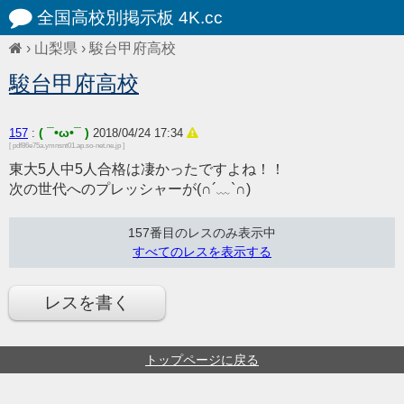
全国高校別掲示板 4K.cc
›
山梨県
›
駿台甲府高校
駿台甲府高校
( ¯•ω•¯ )
157
:
2018/04/24 17:34
[ pdf86e75a.ymnsnt01.ap.so-net.ne.jp ]
東大5人中5人合格は凄かったですよね！！
次の世代へのプレッシャーが(∩´﹏`∩)
157番目のレスのみ表示中
すべてのレスを表示する
レスを書く
トップページに戻る