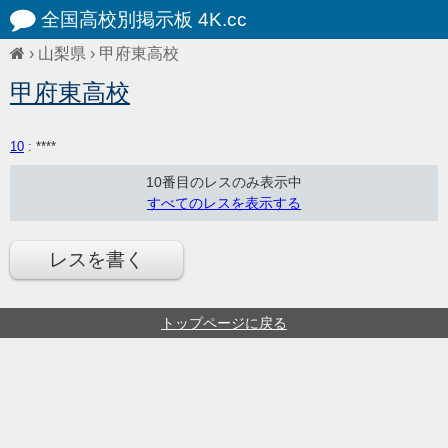
全国高校別掲示板 4K.cc
›
山梨県
›
甲府東高校
甲府東高校
10
: ****
10番目のレスのみ表示中
すべてのレスを表示する
レスを書く
トップページに戻る