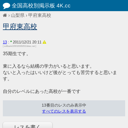
全国高校別掲示板 4K.cc
›
山梨県
›
甲府東高校
甲府東高校
*
13
:
2011/12/21 20:11
[ softbank220010030203.bbtec.net ]
35期生です。
東に入るなら結構の学力がいると思います。
ないと入ったはいいけど後がとっても苦労すると思いま
す。
自分のレベルにあった高校が一番です
13番目のレスのみ表示中
すべてのレスを表示する
レスを書く